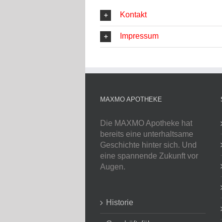
Kontakt
Impressum
MAXMO APOTHEKE
Die MAXMO Apotheke hat
bereits eine unterhaltsame
Geschichte hinter sich. Und
eine spannende Zukunft vor
Augen.
Historie